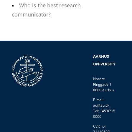
Who is the best research
communicator?
AARHUS
UNIVERSITY
Nordre
Ringgade 1
8000 Aarhus
E-mail:
au@au.dk
Tel: +45 8715
0000
CVR no:
31119103